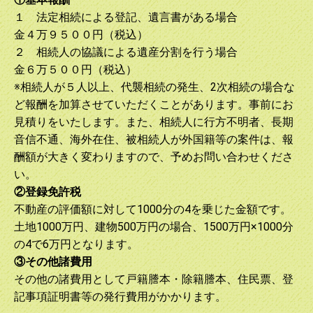
１ 法定相続による登記、遺言書がある場合
金４万９５００円（税込）
２ 相続人の協議による遺産分割を行う場合
金６万５００円（税込）
※相続人が５人以上、代襲相続の発生、2次相続の場合な
ど報酬を加算させていただくことがあります。事前にお
見積りをいたします。また、相続人に行方不明者、長期
音信不通、海外在住、被相続人が外国籍等の案件は、報
酬額が大きく変わりますので、予めお問い合わせくださ
い。
②登録免許税
不動産の評価額に対して1000分の4を乗じた金額です。
土地1000万円、建物500万円の場合、1500万円×1000分
の4で6万円となります。
③その他諸費用
その他の諸費用として戸籍謄本・除籍謄本、住民票、登
記事項証明書等の発行費用がかかります。