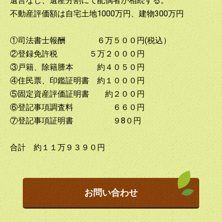
遺言なし、遺産分割にて配偶者が相続する。
不動産評価額は自宅土地1000万円、建物300万円
①司法書士報酬 ６万５００円(税込）
②登録免許税 ５万２０００円
③戸籍、除籍謄本 約４０５０円
④住民票、印鑑証明書 約１０００円
⑤固定資産評価証明書 約２００円
⑥登記事項調査料 ６６０円
⑦登記事項証明書 ９8０円
合計 約１１万９３９０円
お問い合わせ